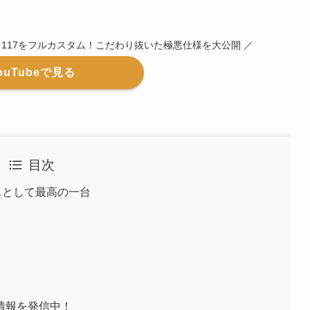
ト117をフルカスタム！こだわり抜いた極悪仕様を大公開 ／
ouTubeで見る
目次
スとして最高の一台
情報を発信中！